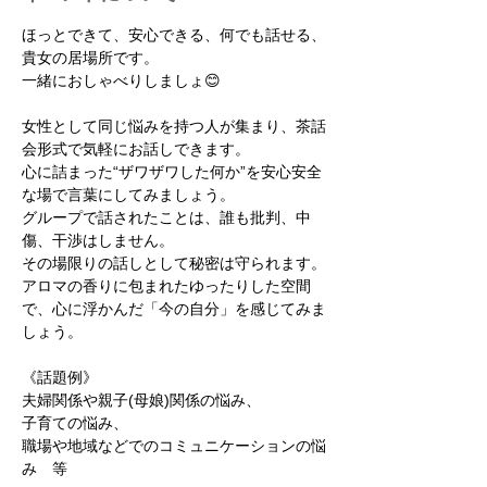
ほっとできて、安心できる、何でも話せる、
貴女の居場所です。
一緒におしゃべりしましょ😊
女性として同じ悩みを持つ人が集まり、茶話
会形式で気軽にお話しできます。
心に詰まった“ザワザワした何か”を安心安全
な場で言葉にしてみましょう。
グループで話されたことは、誰も批判、中
傷、干渉はしません。
その場限りの話しとして秘密は守られます。
アロマの香りに包まれたゆったりした空間
で、心に浮かんだ「今の自分」を感じてみま
しょう。
《話題例》
夫婦関係や親子(母娘)関係の悩み、
子育ての悩み、
職場や地域などでのコミュニケーションの悩
み　等